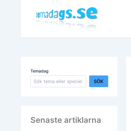
Hoppa
till
innehåll
Temadag
SÖK
Senaste artiklarna