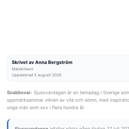
Skrivet av Anna Bergström
Matskribent
Uppdaterad 5 augusti 2026
Snabbsvar:
Sjusovardagen är en temadag i Sverige som i
uppmärksammar vikten av vila och sömn, med inspiratio
unga män som sov i flera hundra år.
Sjusovardagen
infaller nästa gång tisdag 27 juli 20