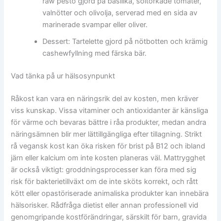
raw pesto gjord på basilika, soltorkade tomater,
valnötter och olivolja, serverad med en sida av
marinerade svampar eller oliver.
Dessert: Tartelette gjord på nötbotten och krämig
cashewfyllning med färska bär.
Vad tänka på ur hälsosynpunkt
Råkost kan vara en näringsrik del av kosten, men kräver
viss kunskap. Vissa vitaminer och antioxidanter är känsliga
för värme och bevaras bättre i råa produkter, medan andra
näringsämnen blir mer lättillgängliga efter tillagning. Strikt
rå vegansk kost kan öka risken för brist på B12 och ibland
järn eller kalcium om inte kosten planeras väl. Mattrygghet
är också viktigt: groddningsprocesser kan föra med sig
risk för bakterietillväxt om de inte sköts korrekt, och rått
kött eller opastöriserade animaliska produkter kan innebära
hälsorisker. Rådfråga dietist eller annan professionell vid
genomgripande kostförändringar, särskilt för barn, gravida