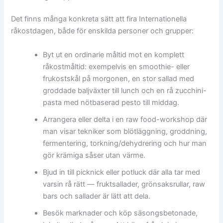
Det finns många konkreta sätt att fira Internationella
råkostdagen, både för enskilda personer och grupper:
Byt ut en ordinarie måltid mot en komplett
råkostmåltid: exempelvis en smoothie- eller
frukostskål på morgonen, en stor sallad med
groddade baljväxter till lunch och en rå zucchini-
pasta med nötbaserad pesto till middag.
Arrangera eller delta i en raw food-workshop där
man visar tekniker som blötläggning, groddning,
fermentering, torkning/dehydrering och hur man
gör krämiga såser utan värme.
Bjud in till picknick eller potluck där alla tar med
varsin rå rätt — fruktsallader, grönsaksrullar, raw
bars och sallader är lätt att dela.
Besök marknader och köp säsongsbetonade,