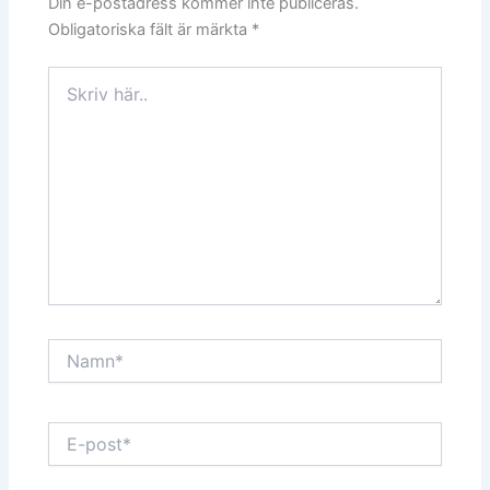
Din e-postadress kommer inte publiceras.
Obligatoriska fält är märkta
*
Skriv
här..
Namn*
E-
post*