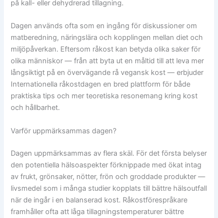
på kall- eller dehydrerad tillagning.
Dagen används ofta som en ingång för diskussioner om
matberedning, näringslära och kopplingen mellan diet och
miljöpåverkan. Eftersom råkost kan betyda olika saker för
olika människor — från att byta ut en måltid till att leva mer
långsiktigt på en övervägande rå vegansk kost — erbjuder
Internationella råkostdagen en bred plattform för både
praktiska tips och mer teoretiska resonemang kring kost
och hållbarhet.
Varför uppmärksammas dagen?
Dagen uppmärksammas av flera skäl. För det första belyser
den potentiella hälsoaspekter förknippade med ökat intag
av frukt, grönsaker, nötter, frön och groddade produkter —
livsmedel som i många studier kopplats till bättre hälsoutfall
när de ingår i en balanserad kost. Råkostförespråkare
framhåller ofta att låga tillagningstemperaturer bättre