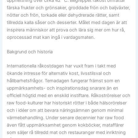
upphettning över cirka 42 °C. Begreppet råkost omfattar
färska frukter och grönsaker, groddade frön och baljväxter,
nötter och frön, torkade eller dehydrerade rätter, samt
tillredda kalla såser och desserter. Målet med dagen är att
inspirera människor att prova och lära sig mer om hur rå,
oprocessad mat kan ingå i vardagsmaten.
Bakgrund och historia
Internationella råkostdagen har vuxit fram i takt med
ökande intresse för alternativ kost, livsstilsval och
hållbarhetsfrågor. Temadagen fungerar främst som en
uppmärksamhets- och inspirationsdag snarare än en
officiell högtid med en enskild instiftare. Råkoströrelser och
raw food-kulturer har historiskt rötter i både hälsorörelser
och i idéer om att bevara näringsämnen genom minimal
värmebehandling. Under senare decennier har raw food
även fått uppmärksamhet genom kokböcker, mataffärer
som säljer rå tillredd mat och restauranger med inriktning