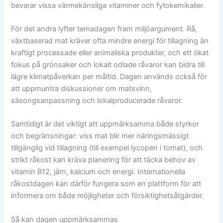
bevarar vissa värmekänsliga vitaminer och fytokemikalier.
För det andra lyfter temadagen fram miljöargument. Rå,
växtbaserad mat kräver ofta mindre energi för tillagning än
kraftigt processade eller animaliska produkter, och ett ökat
fokus på grönsaker och lokalt odlade råvaror kan bidra till
lägre klimatpåverkan per måltid. Dagen används också för
att uppmuntra diskussioner om matsvinn,
säsongsanpassning och lokalproducerade råvaror.
Samtidigt är det viktigt att uppmärksamma både styrkor
och begränsningar: viss mat blir mer näringsmässigt
tillgänglig vid tillagning (till exempel lycopen i tomat), och
strikt råkost kan kräva planering för att täcka behov av
vitamin B12, järn, kalcium och energi. Internationella
råkostdagen kan därför fungera som en plattform för att
informera om både möjligheter och försiktighetsåtgärder.
Så kan dagen uppmärksammas