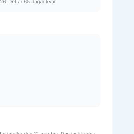
26. Det är 65 dagar kvar.
id infaller den 12 oktober. Den instiftades