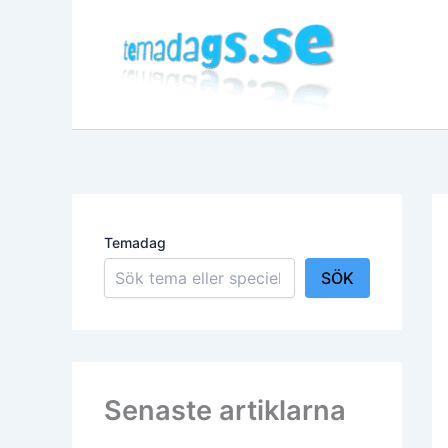
Hoppa
till
innehåll
Temadag
SÖK
Senaste artiklarna