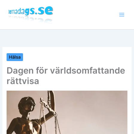
Hoppa
till
innehåll
Hälsa
Dagen för världsomfattande
rättvisa