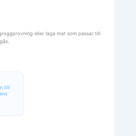
roggprovning eller laga mat som passar till.
gås.
 till
mens