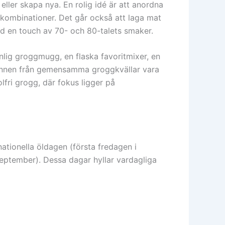
ler skapa nya. En rolig idé är att anordna
tkombinationer. Det går också att laga mat
med en touch av 70- och 80-talets smaker.
nlig groggmugg, en flaska favoritmixer, en
innen från gemensamma groggkvällar vara
olfri grogg, där fokus ligger på
tionella öldagen (första fredagen i
eptember). Dessa dagar hyllar vardagliga