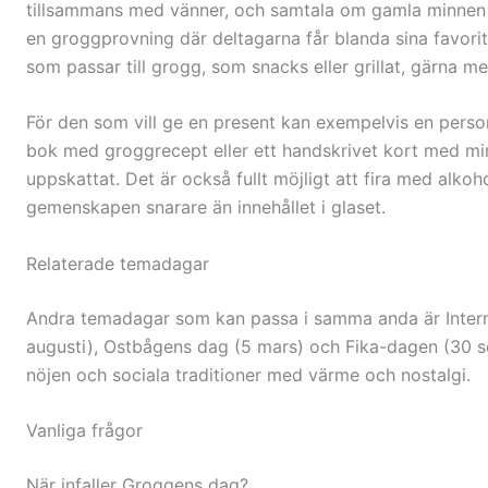
tillsammans med vänner, och samtala om gamla minnen el
en groggprovning där deltagarna får blanda sina favori
som passar till grogg, som snacks eller grillat, gärna 
För den som vill ge en present kan exempelvis en perso
bok med groggrecept eller ett handskrivet kort med m
uppskattat. Det är också fullt möjligt att fira med alkoh
gemenskapen snarare än innehållet i glaset.
Relaterade temadagar
Andra temadagar som kan passa i samma anda är Interna
augusti), Ostbågens dag (5 mars) och Fika-dagen (30 s
nöjen och sociala traditioner med värme och nostalgi.
Vanliga frågor
När infaller Groggens dag?