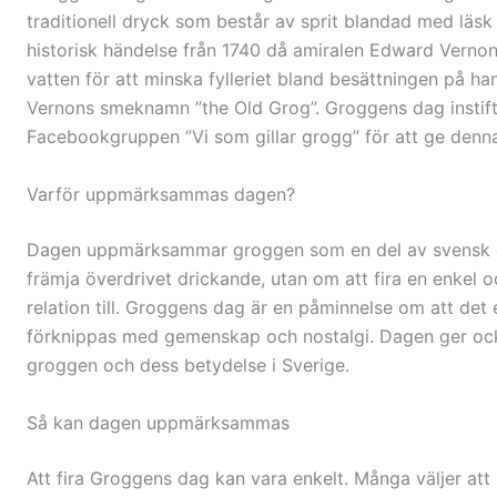
traditionell dryck som består av sprit blandad med läsk 
historisk händelse från 1740 då amiralen Edward Verno
vatten för att minska fylleriet bland besättningen på h
Vernons smeknamn ”the Old Grog”. Groggens dag instif
Facebookgruppen ”Vi som gillar grogg” för att ge denna 
Varför uppmärksammas dagen?
Dagen uppmärksammar groggen som en del av svensk dr
främja överdrivet drickande, utan om att fira en enkel 
relation till. Groggens dag är en påminnelse om att det 
förknippas med gemenskap och nostalgi. Dagen ger ock
groggen och dess betydelse i Sverige.
Så kan dagen uppmärksammas
Att fira Groggens dag kan vara enkelt. Många väljer at