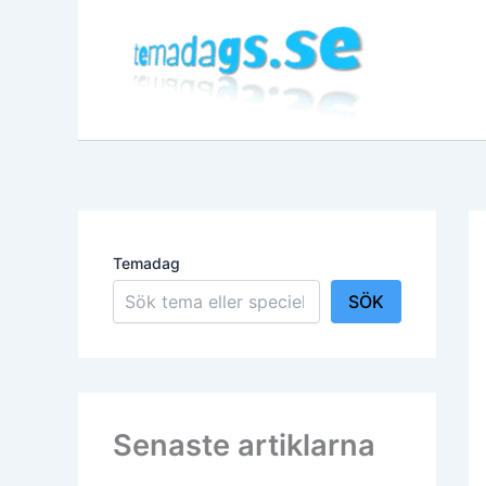
Hoppa
till
innehåll
Temadag
SÖK
Senaste artiklarna