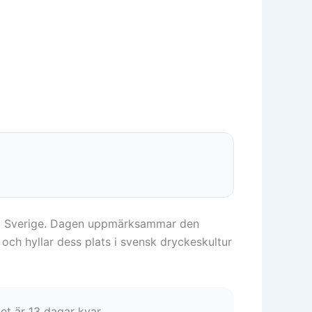
i i Sverige. Dagen uppmärksammar den
 och hyllar dess plats i svensk dryckeskultur
Det är 13 dagar kvar.