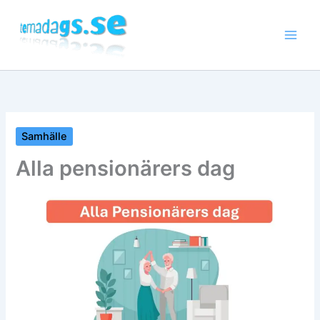
Hoppa
till
innehåll
Samhälle
Alla pensionärers dag