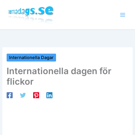
Hoppa
till
innehåll
Internationella Dagar
Internationella dagen för
flickor