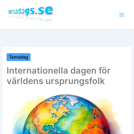
Hoppa
till
innehåll
Temadag
Internationella dagen för
världens ursprungsfolk