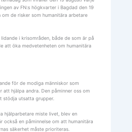
ningen av FN:s högkvarter i Bagdad den 19
n om de risker som humanitära arbetare
ra lidande i krisområden, både de som är på
fälle att öka medvetenheten om humanitära
nande för de modiga människor som
ör att hjälpa andra. Den påminner oss om
t stödja utsatta grupper.
hjälparbetare miste livet, blev en
 är också en påminnelse om att humanitära
arnas säkerhet måste prioriteras.