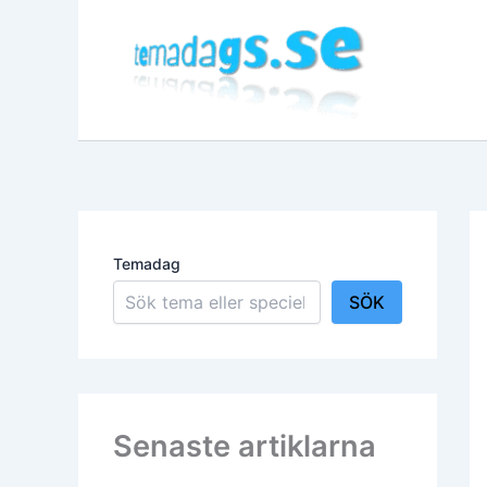
Hoppa
till
innehåll
Temadag
SÖK
Senaste artiklarna