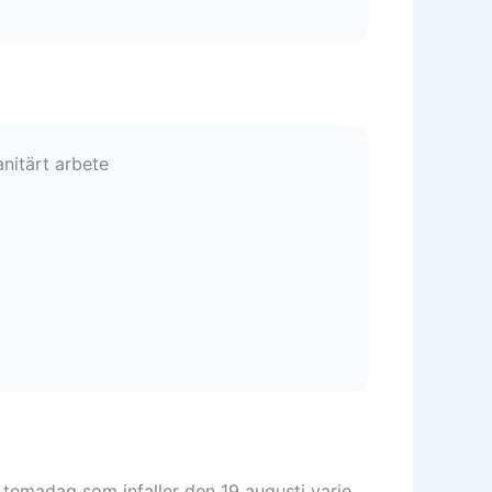
nitärt arbete
l temadag som infaller den 19 augusti varje