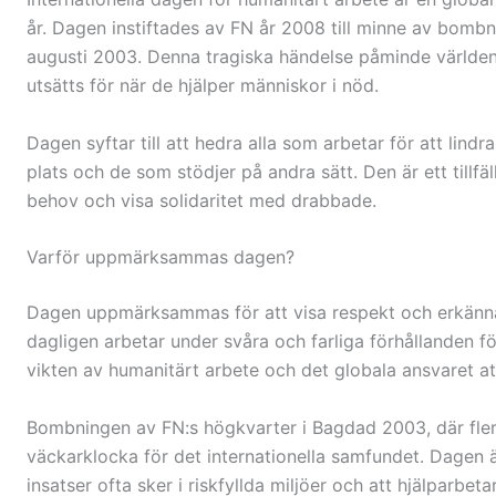
år. Dagen instiftades av FN år 2008 till minne av bomb
augusti 2003. Denna tragiska händelse påminde världe
utsätts för när de hjälper människor i nöd.
Dagen syftar till att hedra alla som arbetar för att lind
plats och de som stödjer på andra sätt. Den är ett till
behov och visa solidaritet med drabbade.
Varför uppmärksammas dagen?
Dagen uppmärksammas för att visa respekt och erkän
dagligen arbetar under svåra och farliga förhållanden f
vikten av humanitärt arbete och det globala ansvaret at
Bombningen av FN:s högkvarter i Bagdad 2003, där flera 
väckarklocka för det internationella samfundet. Dagen
insatser ofta sker i riskfyllda miljöer och att hjälparbet