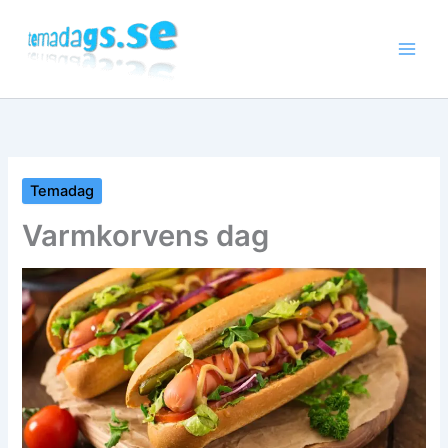
Hoppa
till
innehåll
Temadag
Varmkorvens dag