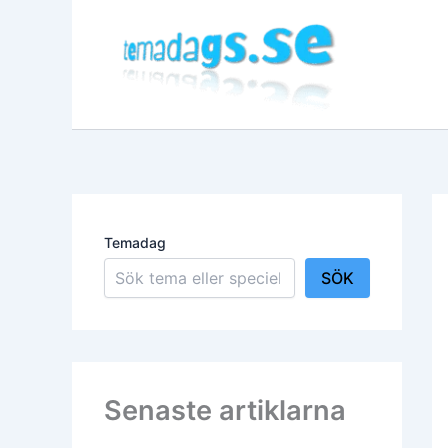
Hoppa
till
innehåll
Temadag
SÖK
Senaste artiklarna