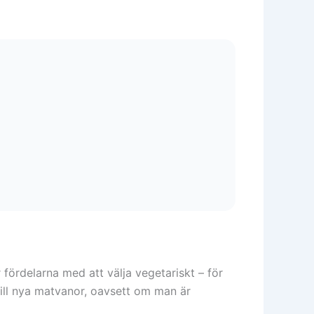
rdelarna med att välja vegetariskt – för
a till nya matvanor, oavsett om man är