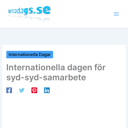
Hoppa
till
innehåll
Internationella Dagar
Internationella dagen för
syd-syd-samarbete