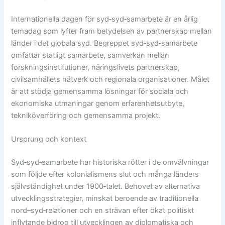
Internationella dagen för syd‑syd‑samarbete är en årlig
temadag som lyfter fram betydelsen av partnerskap mellan
länder i det globala syd. Begreppet syd‑syd‑samarbete
omfattar statligt samarbete, samverkan mellan
forskningsinstitutioner, näringslivets partnerskap,
civilsamhällets nätverk och regionala organisationer. Målet
är att stödja gemensamma lösningar för sociala och
ekonomiska utmaningar genom erfarenhetsutbyte,
tekniköverföring och gemensamma projekt.
Ursprung och kontext
Syd‑syd‑samarbete har historiska rötter i de omvälvningar
som följde efter kolonialismens slut och många länders
självständighet under 1900‑talet. Behovet av alternativa
utvecklingsstrategier, minskat beroende av traditionella
nord–syd‑relationer och en strävan efter ökat politiskt
inflytande bidrog till utvecklingen av diplomatiska och