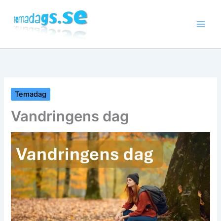
Hoppa
till
innehåll
Temadag
Vandringens dag