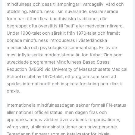
mindfulness och dess tillämpningar i vardagsliv, vård och
utbildning. Mindfulness i sin nuvarande, sekulariserade
form har rötter i flera buddhistiska traditioner, där
begreppet ofta översätts till ”sati” eller medveten närvaro.
Under 1900‑talet och särskilt från 1970‑talet och framåt
började mindfulness introduceras i västerländska
medicinska och psykologiska sammanhang. En av de
mest inflytelserika modernisterna är Jon Kabat‑Zinn som
utvecklade programmet Mindfulness‑Based Stress
Reduction (MBSR) vid University of Massachusetts Medical
School i slutet av 1970‑talet, ett program som kom att
spridas internationellt och inspirera forskning och klinisk
praxis.
Internationella mindfulnessdagen saknar formell FN‑status
eller nationell officiell status, men dagen firas och
uppmärksammas världen över av ideella organisationer,
vårdgivare, utbildningsinstitutioner och privatpersoner.
Temadagen fungerar som en katalysator för lokala