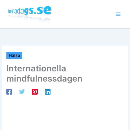
Hoppa
till
innehåll
Hälsa
Internationella
mindfulnessdagen