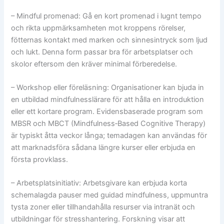
– Mindful promenad: Gå en kort promenad i lugnt tempo
och rikta uppmärksamheten mot kroppens rörelser,
fötternas kontakt med marken och sinnesintryck som ljud
och lukt. Denna form passar bra för arbetsplatser och
skolor eftersom den kräver minimal förberedelse.
– Workshop eller föreläsning: Organisationer kan bjuda in
en utbildad mindfulnesslärare för att hålla en introduktion
eller ett kortare program. Evidensbaserade program som
MBSR och MBCT (Mindfulness‑Based Cognitive Therapy)
är typiskt åtta veckor långa; temadagen kan användas för
att marknadsföra sådana längre kurser eller erbjuda en
första provklass.
– Arbetsplatsinitiativ: Arbetsgivare kan erbjuda korta
schemalagda pauser med guidad mindfulness, uppmuntra
tysta zoner eller tillhandahålla resurser via intranät och
utbildningar för stresshantering. Forskning visar att